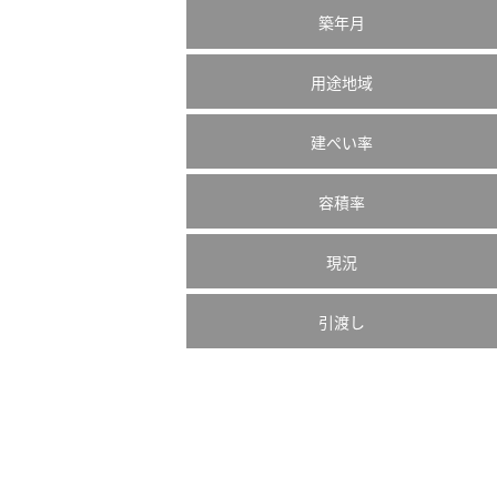
築年月
用途地域
建ぺい率
容積率
現況
引渡し