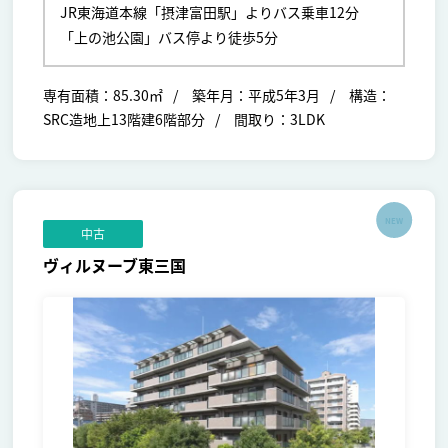
JR東海道本線「摂津富田駅」よりバス乗車12分
「上の池公園」バス停より徒歩5分
専有面積：85.30㎡
築年月：平成5年3月
構造：
SRC造地上13階建6階部分
間取り：3LDK
NEW
中古
ヴィルヌーブ東三国