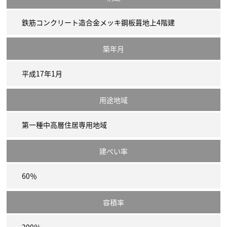
鉄筋コンクリート造合金メッキ鋼板葺地上4階建
築年月
平成17年1月
用途地域
第一種中高層住居専用地域
建ぺい率
60％
容積率